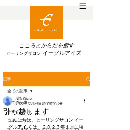
こころとからだを
癒す
イーグルアイズ
ヒーリングサロン
記事
全ての記事
Akiko Okame
全ての記事
2022年12月24日
読了時間: 1分
引っ越します
今すぐ始める
こんにちは。ヒーリングサロン イー
コミュニティ
グルアイズ は、２０２３年１月に堺
UE（アルティメットエナジェティクス）